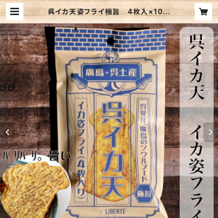
呉イカ天姿フライ極旨 4枚入×10袋
セット(送料別) | libertehonpo