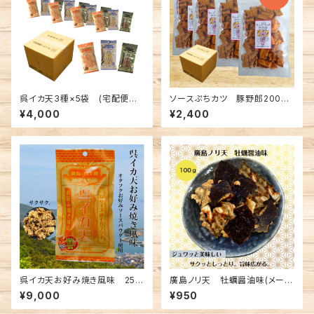
呉イカ天3種×5袋 (宅配便手
ソースぷちカツ 豚野郎200ｇ×
数料無料)
4(送料別)
¥4,000
¥2,400
呉イカ天お好み焼き風味 25ｇ
廣島ノリ天 牡蠣醤油味(メール
入×40袋セット(宅配手数料込
便送料込み) ※複数個の注文
¥9,000
¥950
み)
不可