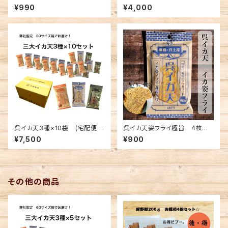
料込み) ※複数個の注文不可
数料無料)
¥990
¥4,000
呉イカ天3種×10袋 (宅配便手
呉イカ天姿フライ極旨 4枚入×
数料無料)
4袋セット(メール便送料込み)
¥7,500
¥900
※複数個の注文不可
その他の商品