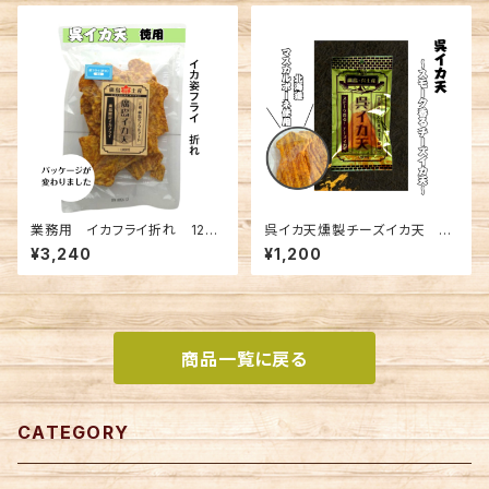
業務用 イカフライ折れ 125ｇ
呉イカ天燻製チーズイカ天 3
×10袋セット (宅配送料無料)
枚入×4袋セット(メール便送料
¥3,240
¥1,200
込み) ※複数個の注文不可
商品一覧に戻る
CATEGORY