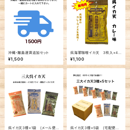
沖縄・離島運賃追加セット
呉海軍咖哩イカ天 3枚入×4袋
セット(メール便送料込み) ※
¥1,500
¥1,100
複数個の注文不可
呉イカ天3種×1袋 (メール便送
呉イカ天3種×5袋 (宅配便手