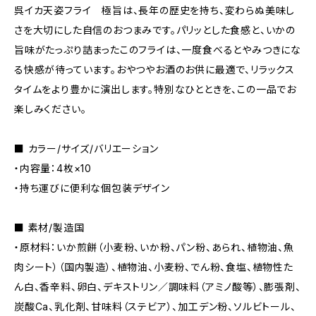
呉イカ天姿フライ 極旨は、長年の歴史を持ち、変わらぬ美味し
さを大切にした自信のおつまみです。パリッとした食感と、いかの
旨味がたっぷり詰まったこのフライは、一度食べるとやみつきにな
る快感が待っています。おやつやお酒のお供に最適で、リラックス
タイムをより豊かに演出します。特別なひとときを、この一品でお
楽しみください。
■ カラー/サイズ/バリエーション
・内容量：4枚×10
・持ち運びに便利な個包装デザイン
■ 素材/製造国
・原材料：いか煎餅（小麦粉、いか粉、パン粉、あられ、植物油、魚
肉シート）（国内製造）、植物油、小麦粉、でん粉、食塩、植物性た
ん白、香辛料、卵白、デキストリン／調味料（アミノ酸等）、膨張剤、
炭酸Ca、乳化剤、甘味料（ステビア）、加工デン粉、ソルビトール、