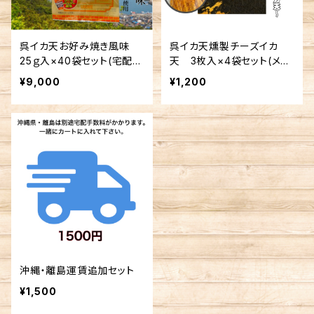
呉イカ天お好み焼き風味
呉イカ天燻製チーズイカ
25ｇ入×40袋セット(宅配手
天 3枚入×4袋セット(メー
数料込み)
ル便送料込み) ※複数個
¥9,000
¥1,200
の注文不可
沖縄・離島運賃追加セット
¥1,500