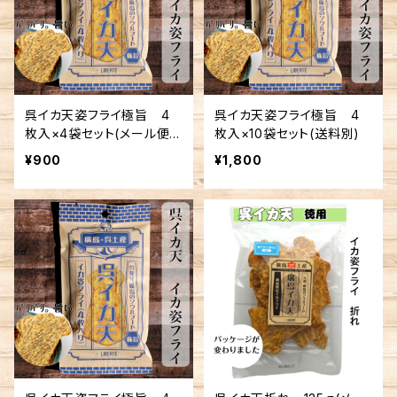
呉イカ天姿フライ極旨 4
呉イカ天姿フライ極旨 4
枚入×4袋セット(メール便
枚入×10袋セット(送料別)
送料込み) ※複数個の注
¥900
¥1,800
文不可