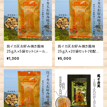
呉イカ天お好み焼き風味
呉イカ天お好み焼き風味
25ｇ入×5袋セット(メール便
25ｇ入×20袋セット(宅配手
送料込み) ※複数個の注
数料込み)
¥1,300
¥5,000
文不可