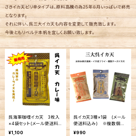
さきイカ天ピリ辛タイプは、原料高騰の為25年８月いっぱいで終売
となります。
それに伴い、呉三大イカ天も内容を変更して販売致します。
今後ともリベルテ本帆を宜しくお願い致します。
呉海軍咖哩イカ天 3枚入
呉イカ天3種×1袋 (メール
×4袋セット(メール便送料
便送料込み) ※複数個の
込み) ※複数個の注文不
注文不可
¥1,100
¥990