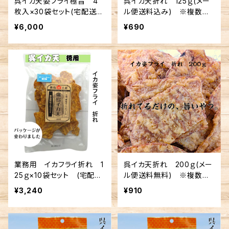
呉イカ天姿フライ極旨 4
呉イカ天折れ 125ｇ(メー
枚入×30袋セット(宅配送料
ル便送料込み) ※複数個
無料)
の注文不可
¥6,000
¥690
業務用 イカフライ折れ 1
呉イカ天折れ 200ｇ(メー
25ｇ×10袋セット (宅配送
ル便送料無料) ※複数個
料無料)
の注文不可
¥3,240
¥910