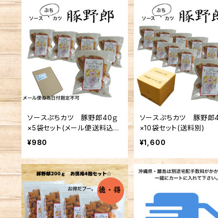
ソースぷちカツ 豚野郎40ｇ
ソースぷちカツ 豚野郎4
×5袋セット(メール便送料込
×10袋セット(送料別)
み) ※複数個の注文不可
¥980
¥1,600