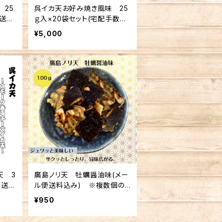
 25
呉イカ天お好み焼き風味 25
便送料
ｇ入×20袋セット(宅配手数料
不可
込み)
¥5,000
天 3
廣島ノリ天 牡蠣醤油味(メー
便送料
ル便送料込み) ※複数個の
不可
注文不可
¥950