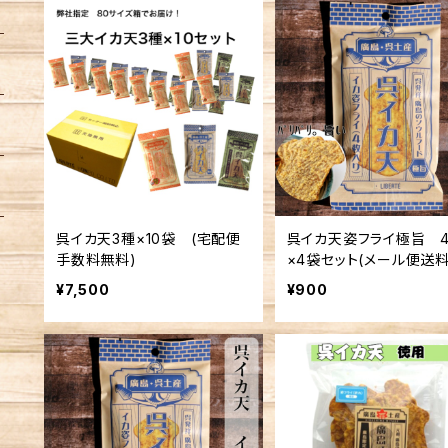
呉イカ天3種×10袋 (宅配便
呉イカ天姿フライ極旨 
手数料無料)
×4袋セット(メール便送
み) ※複数個の注文不
¥7,500
¥900