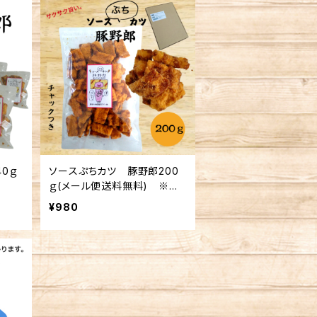
0ｇ
ソースぷちカツ 豚野郎200
ｇ(メール便送料無料) ※複
数個の注文不可
¥980