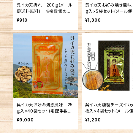
呉イカ天折れ 200ｇ(メール
呉イカ天お好み焼き風味
便送料無料) ※複数個の注
ｇ入×5袋セット(メール
文不可
込み) ※複数個の注文
¥910
¥1,300
呉イカ天お好み焼き風味 25
呉イカ天燻製チーズイカ
ｇ入×40袋セット(宅配手数料
枚入×4袋セット(メール
込み)
込み) ※複数個の注文
¥9,000
¥1,200