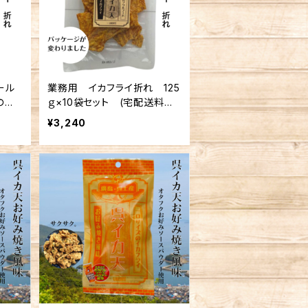
ール
業務用 イカフライ折れ 125
の注
ｇ×10袋セット (宅配送料無
料)
¥3,240