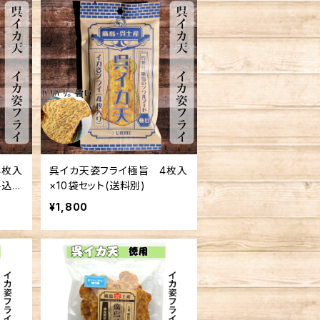
4枚入
呉イカ天姿フライ極旨 4枚入
料込
×10袋セット(送料別)
可
¥1,800