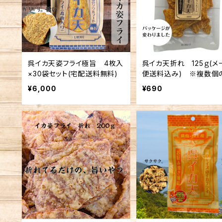
呉イカ天姿フライ極旨 4枚入
呉イカ天折れ 125ｇ(メ
×30袋セット(宅配送料無料)
便送料込み) ※複数個
文不可
¥6,000
¥690