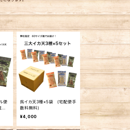
ール便
呉イカ天3種×5袋 (宅配便手
注文
数料無料)
¥4,000