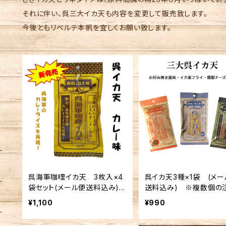
それに伴い、呉三大イカ天も内容を変更して販売致します。
今後ともリベルテ本帆を宜しくお願い致します。
呉海軍咖哩イカ天 3枚入×4
呉イカ天3種×1袋 (メ
袋セット(メール便送料込み)
送料込み) ※複数個の
※複数個の注文不可
不可
¥1,100
¥990