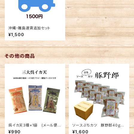
沖縄・離島運賃追加セット
¥1,500
その他の商品
呉イカ天3種×1袋 (メール便送
ソースぷちカツ 豚野郎40ｇ×1
料込み) ※複数個の注文不可
0袋セット(送料別)
¥990
¥1,600