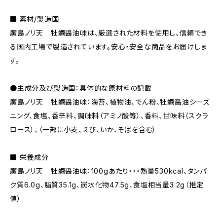
■ 素材/製造国
廣島ノリ天 牡蠣醤油味は、厳選された材料を使用し、信頼でき
る国内工場で製造されています。安心・安全な商品をお届けしま
す。
●主成分及び製造国：具体的な原材料の記載
廣島ノリ天 牡蠣醤油味：海苔、植物油、でん粉、牡蠣醤油シーズ
ニング、食塩、香辛料、調味料（アミノ酸等）、香料、甘味料（スクラ
ロース）、（一部に小麦、えび、いか、そばを含む）
■ 栄養成分
廣島ノリ天 牡蠣醤油味：100gあたり・・・熱量530kcal、タンパ
ク質6.0g、脂質35.1g、炭水化物47.5g、食塩相当量3.2g（推定
値）