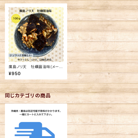
廣島ノリ天 牡蠣醤油味(メール
便送料込み) ※複数個の注文
¥950
不可
同じカテゴリの商品