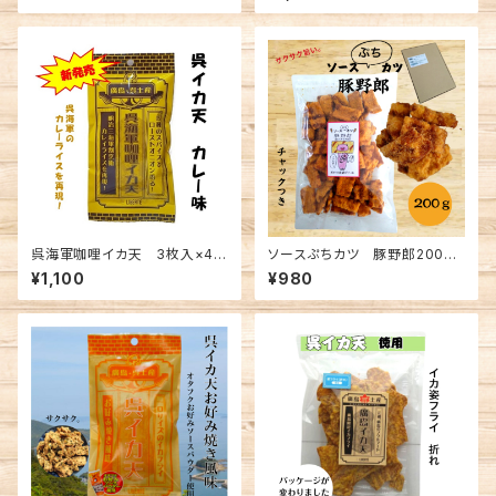
呉海軍咖哩イカ天 3枚入×4袋
ソースぷちカツ 豚野郎200ｇ
セット(メール便送料込み) ※
(メール便送料無料) ※複数個
¥1,100
¥980
複数個の注文不可
の注文不可