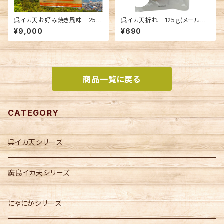
呉イカ天お好み焼き風味 25ｇ
呉イカ天折れ 125ｇ(メール便
入×40袋セット(宅配手数料込
送料込み) ※複数個の注文不
¥9,000
¥690
み)
可
商品一覧に戻る
CATEGORY
呉イカ天シリーズ
廣島イカ天シリーズ
にゃにかシリーズ