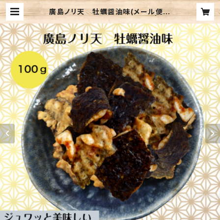
廣島ノリ天 牡蠣醤油味(メール便送
料込み) ※複数個の注文不可 | lib
ertehonpo