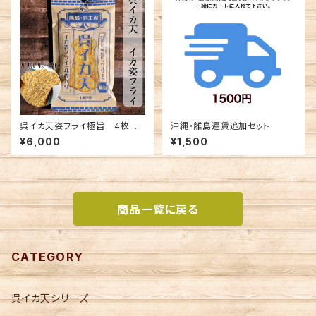
呉イカ天姿フライ極旨 4枚入×
沖縄・離島運賃追加セット
30袋セット(宅配送料無料)
¥6,000
¥1,500
商品一覧に戻る
CATEGORY
呉イカ天シリーズ