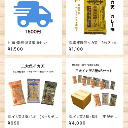
沖縄・離島運賃追加セット
呉海軍咖哩イカ天 3枚入×4袋
セット(メール便送料込み) ※
¥1,500
¥1,100
複数個の注文不可
呉イカ天3種×1袋 (メール便送
呉イカ天3種×5袋 (宅配便手
料込み) ※複数個の注文不可
数料無料)
¥990
¥4,000