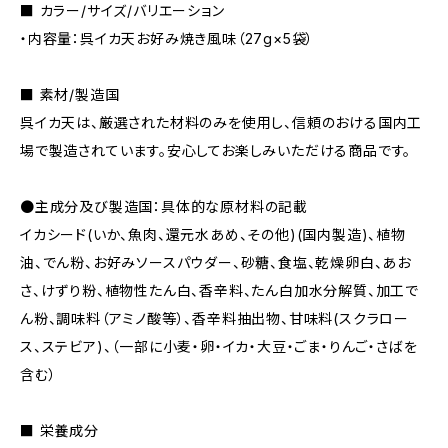
■ カラー/サイズ/バリエーション
・内容量：呉イカ天お好み焼き風味（27g×5袋）
■ 素材/製造国
呉イカ天は、厳選された材料のみを使用し、信頼のおける国内工
場で製造されています。安心してお楽しみいただける商品です。
●主成分及び製造国：具体的な原材料の記載
イカシード(いか、魚肉、還元水あめ、その他)(国内製造)、植物
油、でん粉、お好みソースパウダー、砂糖、食塩、乾燥卵白、あお
さ、けずり粉、植物性たん白、香辛料、たん白加水分解質、加工で
ん粉、調味料（アミノ酸等）、香辛料抽出物、甘味料(スクラロー
ス、ステビア)、（一部に小麦・卵・イカ・大豆・ごま・りんご・さばを
含む）
■ 栄養成分