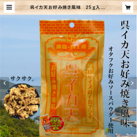
呉イカ天お好み焼き風味 25ｇ入×5
袋セット(メール便送料込み) ※複数
個の注文不可 | libertehonpo