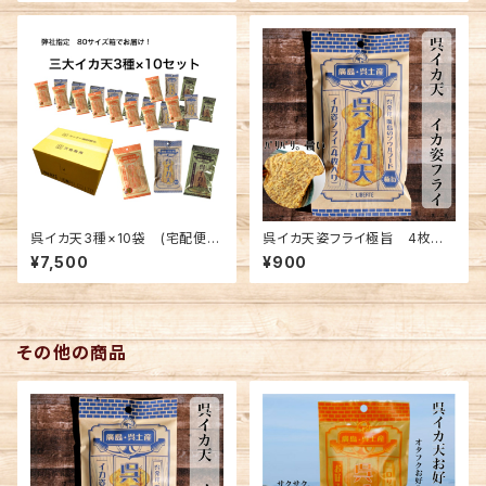
呉イカ天3種×10袋 (宅配便手
呉イカ天姿フライ極旨 4枚入×
数料無料)
4袋セット(メール便送料込み)
¥7,500
¥900
※複数個の注文不可
その他の商品