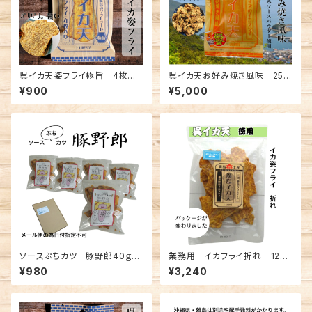
呉イカ天姿フライ極旨 4枚入×
呉イカ天お好み焼き風味 25ｇ
4袋セット(メール便送料込み)
入×20袋セット(宅配手数料込
¥900
¥5,000
※複数個の注文不可
み)
ソースぷちカツ 豚野郎40ｇ×5
業務用 イカフライ折れ 125ｇ
袋セット(メール便送料込み)
×10袋セット (宅配送料無料)
¥980
¥3,240
※複数個の注文不可